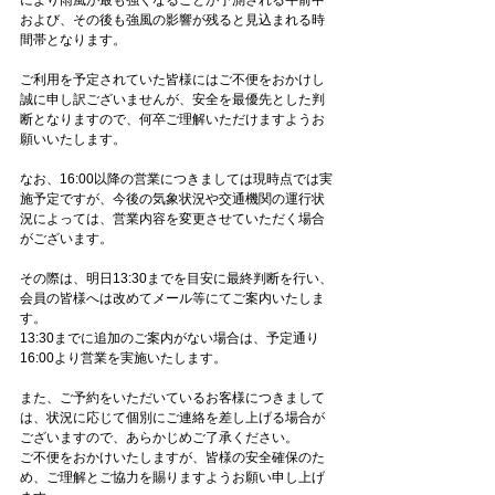
により雨風が最も強くなることが予測される午前中
および、その後も強風の影響が残ると見込まれる時
間帯となります。
ご利用を予定されていた皆様にはご不便をおかけし
誠に申し訳ございませんが、安全を最優先とした判
断となりますので、何卒ご理解いただけますようお
願いいたします。
なお、16:00以降の営業につきましては現時点では実
施予定ですが、今後の気象状況や交通機関の運行状
況によっては、営業内容を変更させていただく場合
がございます。
その際は、明日13:30までを目安に最終判断を行い、
会員の皆様へは改めてメール等にてご案内いたしま
す。
13:30までに追加のご案内がない場合は、予定通り
16:00より営業を実施いたします。
また、ご予約をいただいているお客様につきまして
は、状況に応じて個別にご連絡を差し上げる場合が
ございますので、あらかじめご了承ください。
ご不便をおかけいたしますが、皆様の安全確保のた
め、ご理解とご協力を賜りますようお願い申し上げ