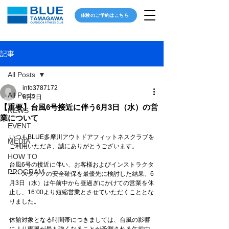
体験のご予約はこちら
記事
All Posts
info3787172
All Posts
6月2日
【重要】台風6号接近に伴う6月3日（水）の営
NEWS
業について
EVENT
いつもBLUE多摩川アウトドアフィットネスクラブを
MEDIA
ご利用いただき、誠にありがとうございます。
HOW TO
台風6号の接近に伴い、お客様およびインストラクタ
PROGRAM
ー・スタッフの安全確保を最優先に検討した結果、6
月3日（水）は午前中から昼過ぎにかけての営業を休
止し、16:00より短縮営業とさせていただくこととな
りました。
休館対象となる時間帯につきましては、台風の影響