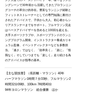
ング大会でのペースアドバイザー等、様々なランニ
ングシーンで30年前から活躍してきたプロランニン
グコーチの草分け的存在。豊富なランニング経験と
フィットネストレーナーとしての専門知識に裏付け
されたアドバイスで、子供から大人、初心者からシ
リアスランナーまでをサポート。フルマラソン完走
はペースアドバイザーを含めると100回を超える。
大手スポーツクラブや、スポーツブランドのランニ
ングプログラム開発、インストラクター養成カリキ
ュラム監修、イベントディレクターなどを多数担
当。「速さ」ではなく、「効率良く」「楽に」「怪
我なく」そしていつまでも「楽しく」走り続ける為
のアドバイスが指導の基本。
【主な競技暦】（長距離・マラソン）40年
ハーフマラソン1時間７分33秒、フルマラソン2
時間32分09秒、100km 7時間40分
94年ヨロンマラソン 総合優勝 ほか
【資格】
adidasGYM&RUN教育トレーナー