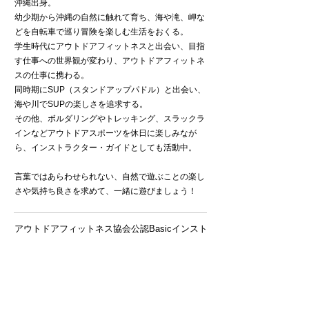
沖縄出身。
幼少期から沖縄の自然に触れて育ち、海や滝、岬な
どを自転車で巡り冒険を楽しむ生活をおくる。
学生時代にアウトドアフィットネスと出会い、目指
す仕事への世界観が変わり、アウトドアフィットネ
スの仕事に携わる。
同時期にSUP（スタンドアップパドル）と出会い、
海や川でSUPの楽しさを追求する。
その他、ボルダリングやトレッキング、スラックラ
インなどアウトドアスポーツを休日に楽しみなが
ら、インストラクター・ガイドとしても活動中。
言葉ではあらわせられない、自然で遊ぶことの楽し
さや気持ち良さを求めて、一緒に遊びましょう！
アウトドアフィットネス協会公認Basicインスト
ラクター
RESCUE3 JAPAN スイフトウォーターレスキュ
ーテクニシャンレベル・1クラス